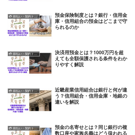
預金保険制度とは？銀行・信用金
💳 前払い・契約トラブル
庫・信用組合の預金はどこまで守
られるのか
決済用預金とは？1000万円を超
💳 前払い・契約トラブル
えても全額保護される条件をわか
りやすく解説
近畿産業信用組合は銀行と何が違
💳 前払い・契約トラブル
う？信用組合・信用金庫・地銀の
違いを解説
預金の名寄せとは？同じ銀行の複
💳 前払い・契約トラブル
数口座や家族名義はどう扱われる