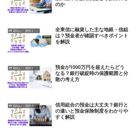
のか
全東信に融資した主な地銀・信組
💳 前払い・契約トラブル
は？預金者が確認すべきポイント
を解説
預金が1000万円を超えたらどう
💳 前払い・契約トラブル
なる？銀行破綻時の保護範囲と分
散の考え方
信用組合の預金は大丈夫？銀行と
💳 前払い・契約トラブル
の違いと預金保険制度をわかりや
すく解説