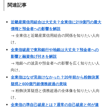
関連記事
近畿産業信用組合は大丈夫？全東信に219億円の最大
債権と預金者への影響を解説
→ 全東信と近畿産業信用組合の関係を知りたい人向
け。
全東信破産で東和銀行や地銀は大丈夫？預金者への
影響と融資焦げ付きを解説
→ 地銀への波及や預金者への影響を広く知りたい人
向け。
全東信はなぜ見抜けなかった？20年前から粉飾決算
疑惑と600億円超債務超過の意味
→ 粉飾決算疑惑と債務超過の全体像を知りたい人向
け。
全東信の準自己破産とは？通常の自己破産と何が違