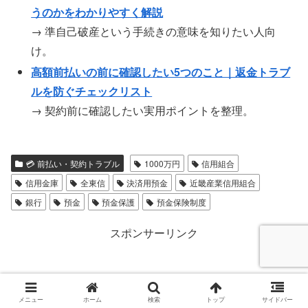
うのかをわかりやすく解説
→ 準自己破産という手続きの意味を知りたい人向
け。
高額前払いの前に確認したい5つのこと｜返金トラブ
ルを防ぐチェックリスト
→ 契約前に確認したい実用ポイントを整理。
💳 前払い・契約トラブル
1000万円
信用組合
信用金庫
全東信
決済用預金
近畿産業信用組合
銀行
預金
預金保護
預金保険制度
スポンサーリンク
メニュー
ホーム
検索
トップ
サイドバー