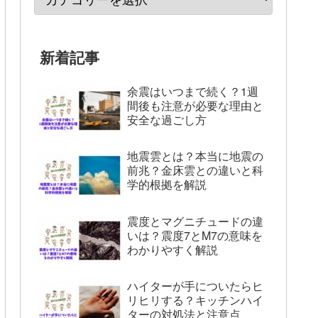
新着記事
余震はいつまで続く？1週
間後も注意が必要な理由と
安全な過ごし方
地震雲とは？本当に地震の
前兆？金床雲との違いと科
学的根拠を解説
震度とマグニチュードの違
いは？震度7とM7の意味を
わかりやすく解説
ハイターが手についたらヒ
リヒリする？キッチンハイ
ターの対処法と注意点