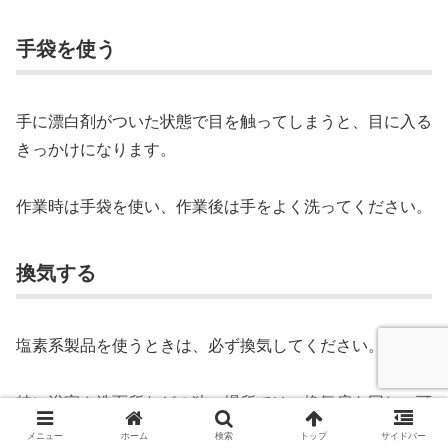
手袋を使う
手に漂白剤がついた状態で目を触ってしまうと、目に入る
きっかけになります。
作業時は手袋を使い、作業後は手をよく洗ってください。
換気する
塩素系製品を使うときは、必ず換気してください。
特に浴室や洗面所などの狭い場所では、換気扇を回し、可
能ならドアや窓を開けて空気の流れを作りましょう。
メニュー
ホーム
検索
トップ
サイドバー