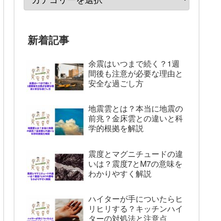
新着記事
余震はいつまで続く？1週
間後も注意が必要な理由と
安全な過ごし方
地震雲とは？本当に地震の
前兆？金床雲との違いと科
学的根拠を解説
震度とマグニチュードの違
いは？震度7とM7の意味を
わかりやすく解説
ハイターが手についたらヒ
リヒリする？キッチンハイ
ターの対処法と注意点