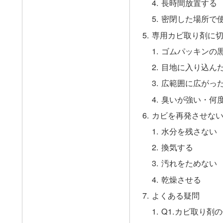
長時間放置する
密閉した場所で
専用カビ取り剤に
ゴムパッキンの
目地に入り込ん
広範囲に広がっ
臭いが強い・何
カビを再発させな
水分を残さない
換気する
汚れをためない
乾燥させる
よくある疑問
Q1.カビ取り剤