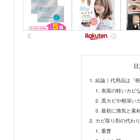
目
結論｜代用品は「
表面の軽いカビ
黒カビや根深い
最初に換気と素
カビ取り剤の代わ
重曹