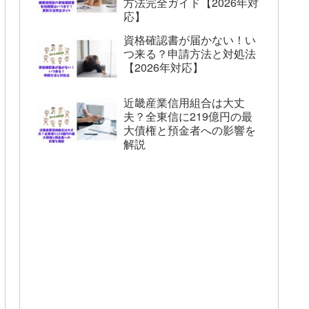
方法完全ガイド【2026年対
応】
資格確認書が届かない！い
つ来る？申請方法と対処法
【2026年対応】
近畿産業信用組合は大丈
夫？全東信に219億円の最
大債権と預金者への影響を
解説