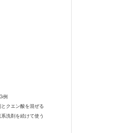
G例
剤とクエン酸を混ぜる
素系洗剤を続けて使う