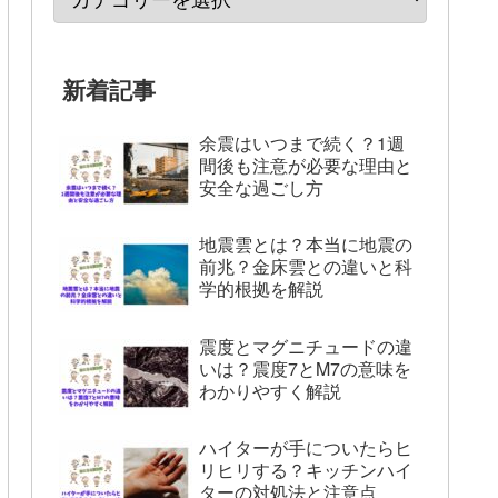
新着記事
余震はいつまで続く？1週
間後も注意が必要な理由と
安全な過ごし方
地震雲とは？本当に地震の
前兆？金床雲との違いと科
学的根拠を解説
震度とマグニチュードの違
いは？震度7とM7の意味を
わかりやすく解説
ハイターが手についたらヒ
リヒリする？キッチンハイ
ターの対処法と注意点