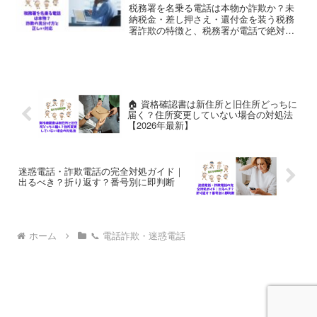
税務署を名乗る電話は本物か詐欺か？未
納税金・差し押さえ・還付金を装う税務
署詐欺の特徴と、税務署が電話で絶対に
しないこと、正しい確認方法を最新情報
で解説。
🏠 資格確認書は新住所と旧住所どっちに
届く？住所変更していない場合の対処法
【2026年最新】
迷惑電話・詐欺電話の完全対処ガイド｜
出るべき？折り返す？番号別に即判断
ホーム
📞 電話詐欺・迷惑電話