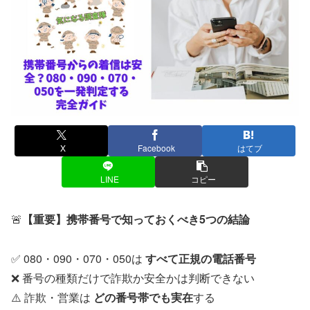
X
Facebook
はてブ
LINE
コピー
🚨
【重要】携帯番号で知っておくべき5つの結論
✅ 080・090・070・050は
すべて正規の電話番号
❌ 番号の種類だけで詐欺か安全かは判断できない
⚠️ 詐欺・営業は
どの番号帯でも実在
する