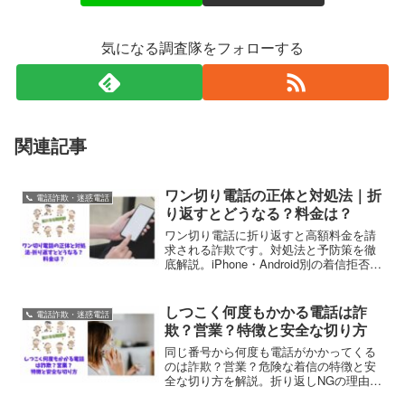
気になる調査隊をフォローする
関連記事
ワン切り電話の正体と対処法｜折
📞 電話詐欺・迷惑電話
り返すとどうなる？料金は？
ワン切り電話に折り返すと高額料金を請
求される詐欺です。対処法と予防策を徹
底解説。iPhone・Android別の着信拒否設
定方法も紹介。
しつこく何度もかかる電話は詐
📞 電話詐欺・迷惑電話
欺？営業？特徴と安全な切り方
同じ番号から何度も電話がかかってくる
のは詐欺？営業？危険な着信の特徴と安
全な切り方を解説。折り返しNGの理由、
出てしまった時の対応、着信拒否の設定