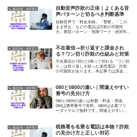
方法、相談先までまとめました。
自動音声詐欺の正体｜よくある音
📞 電話詐欺・迷惑電話
声パターンと切るべき判断基準
自動音声で「料金未納」「警察」「この
まま停止」などの電話は詐欺の可能性
大。典型パターン・危険ワード・絶対NG
行動・安全な確認方法を解説します。
不在着信→折り返すと課金され
📞 電話詐欺・迷惑電話
る？ワン切り詐欺の仕組みと対策
不在着信が1回だけ鳴って切れる「ワン切
り」は折り返しを狙った迷惑電話・詐欺
の可能性があります。本記事では課金さ
れる仕組み、危険な特徴、折り返してし
まった時の対処法、iPhone/Androidのブ
ロック設定まで解説します。
080と0800の違い｜間違えやすい
📞 電話詐欺・迷惑電話
番号の見分け方
080と0800の違いは桁数・料金・用途。
080は携帯番号で有料、0800は企業フリ
ーダイヤルで無料です。間違えやすい番
号の見分け方と、080を使った企業なりす
まし詐欺への対策を解説します。
税務署を名乗る電話は本物？詐欺
📞 電話詐欺・迷惑電話
の見分け方と正しい対応