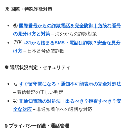
🌍
国際・特殊詐欺対策
🌏
国際番号からの詐欺電話を完全防御｜危険な番号
の見分け方と対策
– 海外からの詐欺対策
🇯🇵
+81から始まるSMS・電話は詐欺？安全な見分
け方
– 日本番号偽装詐欺
🛡️
通話状況判定・セキュリティ
📞
すぐ留守電になる・通知不可能表示の完全対処法
– 着信状況の正しい判定
🤫
非通知電話の対処法｜出るべき？拒否すべき？安
全な対応
– 非通知着信への適切な対応
🔒
プライバシー保護・通話管理