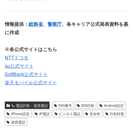
情報提供：
総務省
、
警察庁
、各キャリア公式発表資料を基
に作成
🎯
各公式サイトはこちら
NTTドコモ
au公式サイト
SoftBank公式サイト
楽天モバイル公式サイト
📞 電話詐欺・迷惑電話
050番号
050詐欺
Android設定
iPhone設定
IP電話
ビジネス電話
安全性
詐欺対策
迷惑電話