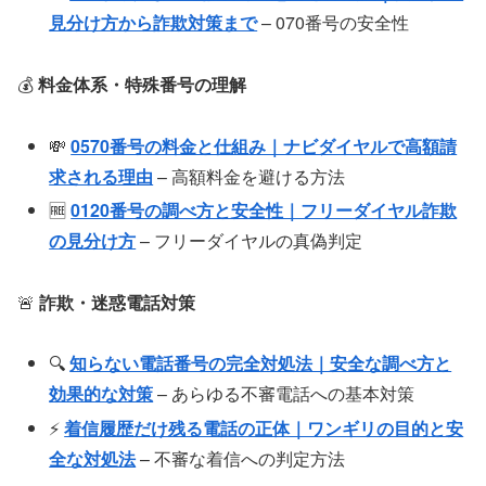
見分け方から詐欺対策まで
– 070番号の安全性
💰
料金体系・特殊番号の理解
💸
0570番号の料金と仕組み｜ナビダイヤルで高額請
求される理由
– 高額料金を避ける方法
🆓
0120番号の調べ方と安全性｜フリーダイヤル詐欺
の見分け方
– フリーダイヤルの真偽判定
🚨
詐欺・迷惑電話対策
🔍
知らない電話番号の完全対処法｜安全な調べ方と
効果的な対策
– あらゆる不審電話への基本対策
⚡
着信履歴だけ残る電話の正体｜ワンギリの目的と安
全な対処法
– 不審な着信への判定方法