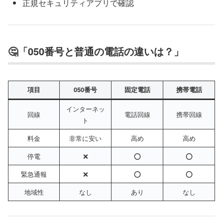
正規セキュリティアプリで確認
🤔「050番号と普通の電話の違いは？」
項目
050番号
固定電話
携帯電話
インターネッ
回線
電話回線
携帯回線
ト
料金
非常に安い
高め
高め
停電
❌
⭕
⭕
緊急通報
❌
⭕
⭕
地域性
なし
あり
なし