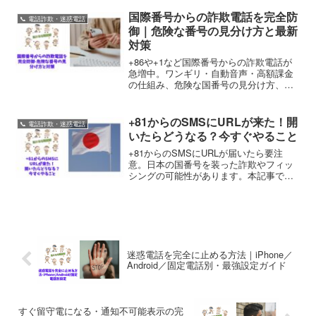
国際番号からの詐欺電話を完全防
📞 電話詐欺・迷惑電話
御｜危険な番号の見分け方と最新
対策
+86や+1など国際番号からの詐欺電話が
急増中。ワンギリ・自動音声・高額課金
の仕組み、危険な国番号の見分け方、
iPhone・Androidで今すぐできる完全ブロ
ック設定まで徹底解説。
+81からのSMSにURLが来た！開
📞 電話詐欺・迷惑電話
いたらどうなる？今すぐやること
+81からのSMSにURLが届いたら要注
意。日本の国番号を装った詐欺やフィッ
シングの可能性があります。本記事では
URLを開いてしまった場合の対処、絶対
にやってはいけない行動、
iPhone/Android別の設定、相談先まで解
説します。
迷惑電話を完全に止める方法｜iPhone／
Android／固定電話別・最強設定ガイド
すぐ留守電になる・通知不可能表示の完