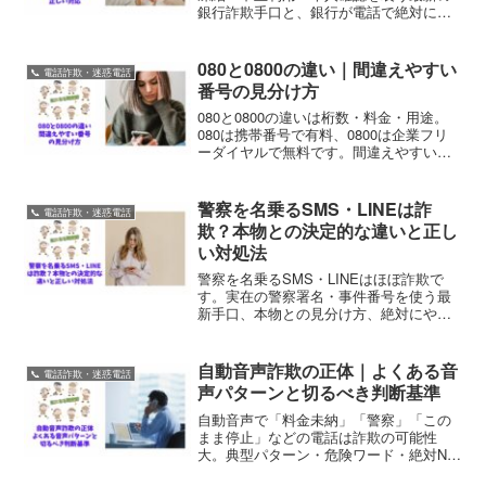
銀行詐欺手口と、銀行が電話で絶対にし
ないこと、正しい確認方法を解説しま
す。
080と0800の違い｜間違えやすい
📞 電話詐欺・迷惑電話
番号の見分け方
080と0800の違いは桁数・料金・用途。
080は携帯番号で有料、0800は企業フリ
ーダイヤルで無料です。間違えやすい番
号の見分け方と、080を使った企業なりす
まし詐欺への対策を解説します。
警察を名乗るSMS・LINEは詐
📞 電話詐欺・迷惑電話
欺？本物との決定的な違いと正し
い対処法
警察を名乗るSMS・LINEはほぼ詐欺で
す。実在の警察署名・事件番号を使う最
新手口、本物との見分け方、絶対にやっ
てはいけない行動と正しい対処法を解
説。
自動音声詐欺の正体｜よくある音
📞 電話詐欺・迷惑電話
声パターンと切るべき判断基準
自動音声で「料金未納」「警察」「この
まま停止」などの電話は詐欺の可能性
大。典型パターン・危険ワード・絶対NG
行動・安全な確認方法を解説します。