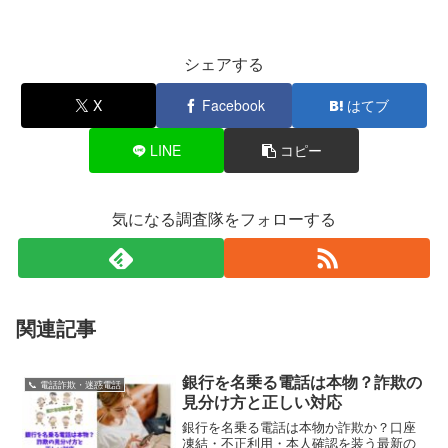
シェアする
X
Facebook
はてブ
LINE
コピー
気になる調査隊をフォローする
関連記事
銀行を名乗る電話は本物？詐欺の
📞 電話詐欺・迷惑電話
見分け方と正しい対応
銀行を名乗る電話は本物か詐欺か？口座
凍結・不正利用・本人確認を装う最新の