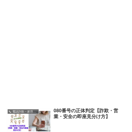
080番号の正体判定【詐欺・営
📞 電話詐欺・迷惑電話
業・安全の即座見分け方】