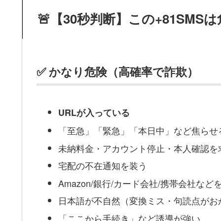
🚨【30秒判断】この+81SM
✅ かなり危険（高確率で詐欺）
URLが入っている
「至急」「緊急」「本日中」など焦らせ
未納料金・アカウント停止・本人確認を
宅配の不在通知を装う
Amazon/銀行/カード会社/携帯会社など
日本語が不自然（変換ミス・句読点がお
「ここから手続き」など誘導が強い