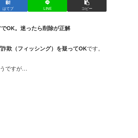
はてブ
LINE
コピー
い”でOK。迷ったら削除が正解
です。
まず詐欺（フィッシング）を疑ってOK
そうですが…