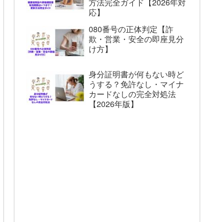
方法完全ガイド【2026年対
応】
080番号の正体判定【詐
欺・営業・安全の即座見分
け方】
身分証明書が何もない時ど
うする？免許なし・マイナ
カードなしの完全対処法
【2026年版】