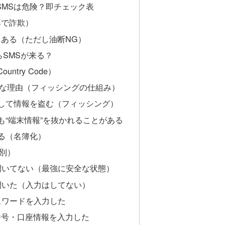
1SMSは危険？即チェック表
率で詐欺）
もある（ただし油断NG）
からSMSが来る？
ntry Code）
が危険な理由（フィッシングの仕組み）
導して情報を盗む（フィッシング）
も“端末情報”を抜かれることがある
がる（名簿化）
況別）
を開いてない（最強に安全な状態）
を開いた（入力はしてない）
スワードを入力した
番号・口座情報を入力した