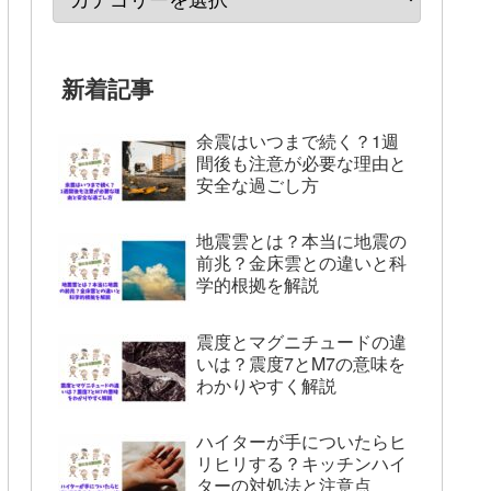
新着記事
余震はいつまで続く？1週
間後も注意が必要な理由と
安全な過ごし方
地震雲とは？本当に地震の
前兆？金床雲との違いと科
学的根拠を解説
震度とマグニチュードの違
いは？震度7とM7の意味を
わかりやすく解説
ハイターが手についたらヒ
リヒリする？キッチンハイ
ターの対処法と注意点