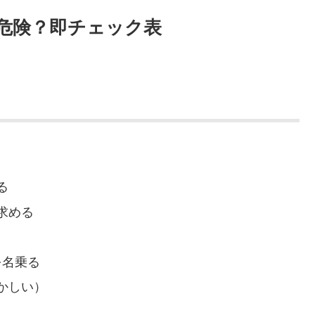
Sは危険？即チェック表
る
求める
を名乗る
かしい）