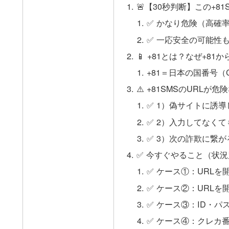
🚨【30秒判断】この+8
✅ かなり危険（高確
✅ 一応安全の可能性
📱 +81とは？なぜ+81
+81＝日本の国番号（Cou
⚠️ +81SMSのURL
✅ 1）偽サイトに誘
✅ 2）入力してなくて
✅ 3）次の詐欺に繋
✅ 今すぐやること（状
✅ ケース①：URL
✅ ケース②：URL
✅ ケース③：ID・パ
✅ ケース④：クレカ