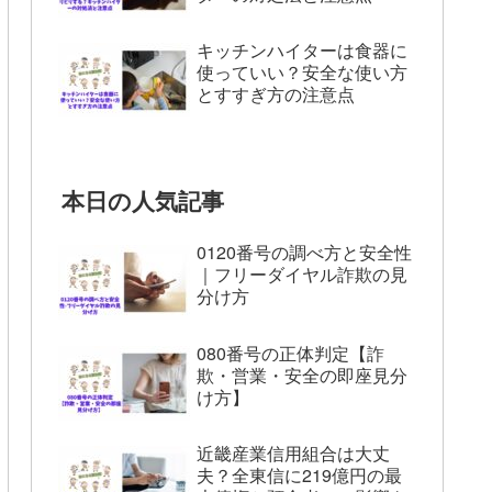
キッチンハイターは食器に
使っていい？安全な使い方
とすすぎ方の注意点
本日の人気記事
0120番号の調べ方と安全性
｜フリーダイヤル詐欺の見
分け方
080番号の正体判定【詐
欺・営業・安全の即座見分
け方】
近畿産業信用組合は大丈
夫？全東信に219億円の最