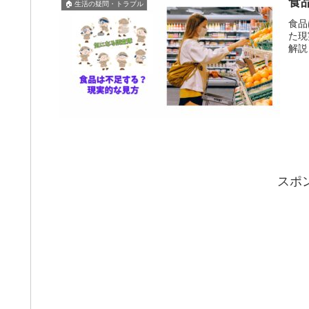
食
🏠 生活の疑問・トラブル
食品
た現
解説
スポ