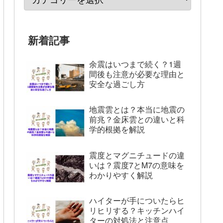
新着記事
余震はいつまで続く？1週
間後も注意が必要な理由と
安全な過ごし方
地震雲とは？本当に地震の
前兆？金床雲との違いと科
学的根拠を解説
震度とマグニチュードの違
いは？震度7とM7の意味を
わかりやすく解説
ハイターが手についたらヒ
リヒリする？キッチンハイ
ターの対処法と注意点