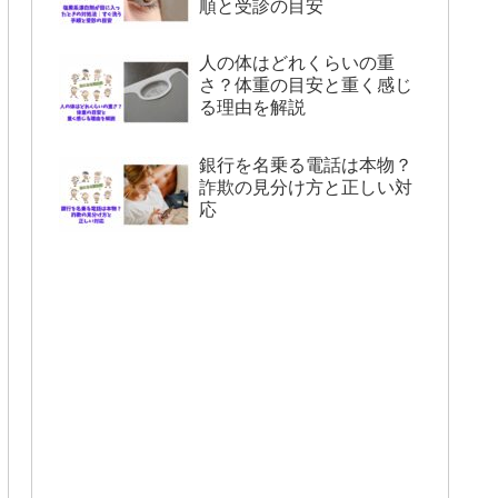
順と受診の目安
人の体はどれくらいの重
さ？体重の目安と重く感じ
る理由を解説
銀行を名乗る電話は本物？
詐欺の見分け方と正しい対
応