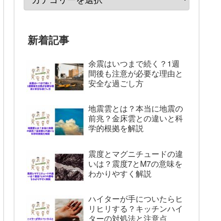
新着記事
余震はいつまで続く？1週
間後も注意が必要な理由と
安全な過ごし方
地震雲とは？本当に地震の
前兆？金床雲との違いと科
学的根拠を解説
震度とマグニチュードの違
いは？震度7とM7の意味を
わかりやすく解説
ハイターが手についたらヒ
リヒリする？キッチンハイ
ターの対処法と注意点