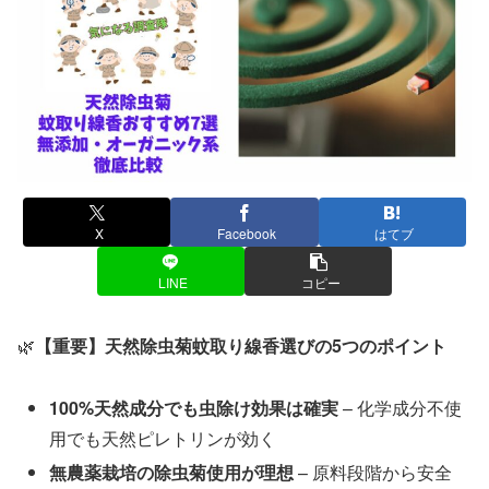
X
Facebook
はてブ
LINE
コピー
🌿
【重要】天然除虫菊蚊取り線香選びの5つのポイント
100%天然成分でも虫除け効果は確実
– 化学成分不使
用でも天然ピレトリンが効く
無農薬栽培の除虫菊使用が理想
– 原料段階から安全