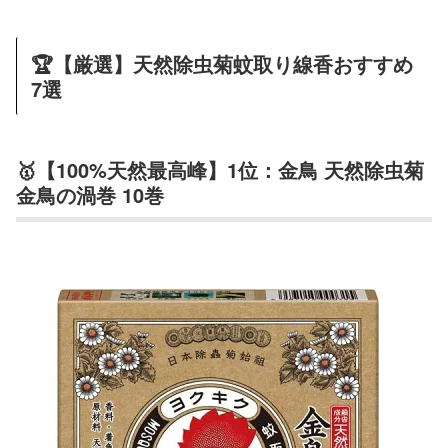
🏆【厳選】天然除虫菊蚊取り線香おすすめ
7選
🥇【100%天然最高峰】1位：金鳥 天然除虫菊
金鳥の渦巻 10巻