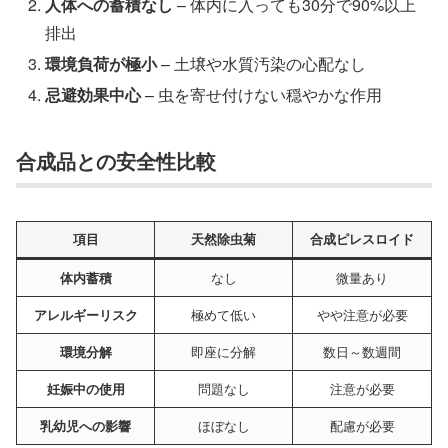
人体への蓄積なし
– 体内に入っても30分で90%以上
排出
環境負荷が極小
– 土壌や水質汚染の心配なし
忌避効果中心
– 虫を寄せ付けない穏やかな作用
合成品との安全性比較
項目
天然除虫菊
合成ピレスロイド
なし
微量あり
体内蓄積
極めて低い
やや注意が必要
アレルギーリスク
即座に分解
数日～数週間
環境分解
問題なし
注意が必要
妊娠中の使用
ほぼなし
配慮が必要
乳幼児への影響