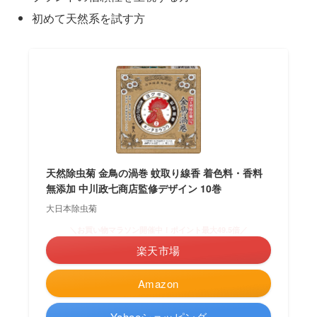
初めて天然系を試す方
天然除虫菊 金鳥の渦巻 蚊取り線香 着色料・香料
無添加 中川政七商店監修デザイン 10巻
大日本除虫菊
＼お買い物マラソン開催中！ポイント最大49.5倍／
楽天市場
Amazon
Yahooショッピング