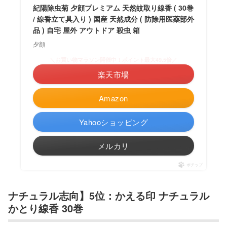
紀陽除虫菊 夕顔プレミアム 天然蚊取り線香 ( 30巻
/ 線香立て具入り ) 国産 天然成分 ( 防除用医薬部外
品 ) 自宅 屋外 アウトドア 殺虫 箱
夕顔
＼お買い物マラソン開催中！ポイント最大49.5倍／
楽天市場
Amazon
Yahooショッピング
メルカリ
ポチップ
ナチュラル志向】5位：かえる印 ナチュラル
かとり線香 30巻