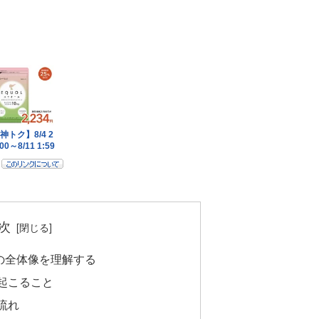
次
の全体像を理解する
起こること
流れ