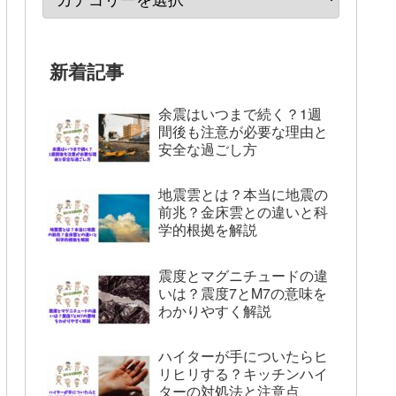
新着記事
余震はいつまで続く？1週
間後も注意が必要な理由と
安全な過ごし方
地震雲とは？本当に地震の
前兆？金床雲との違いと科
学的根拠を解説
震度とマグニチュードの違
いは？震度7とM7の意味を
わかりやすく解説
ハイターが手についたらヒ
リヒリする？キッチンハイ
ターの対処法と注意点