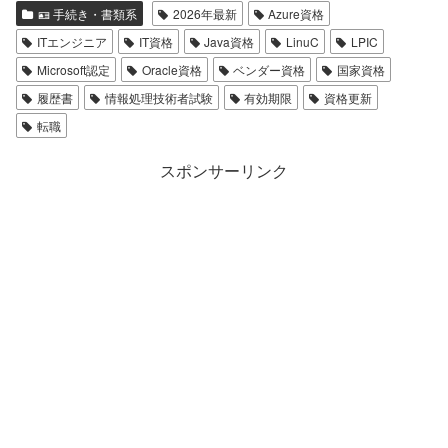
🪪 手続き・書類系
2026年最新
Azure資格
ITエンジニア
IT資格
Java資格
LinuC
LPIC
Microsoft認定
Oracle資格
ベンダー資格
国家資格
履歴書
情報処理技術者試験
有効期限
資格更新
転職
スポンサーリンク