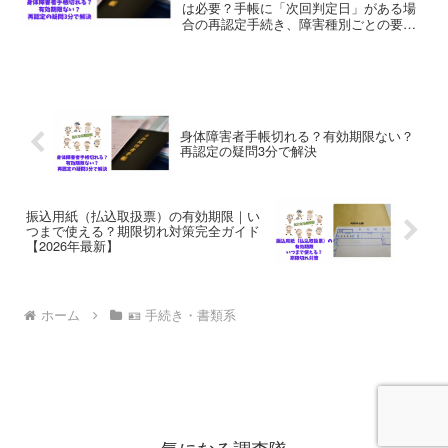
は必要？手帳に「次回判定日」がある場
合の再認定手続き、障害種別ごとの要
否、等級変更の方法まで完全解説。期限
切れで困らないための管理方法とチェッ
クリストもご紹介します。
身体障害者手帳切れる？有効期限ない？
再認定の疑問3分で解決
振込用紙（払込取扱票）の有効期限｜い
つまで使える？期限切れ対策完全ガイド
【2026年最新】
ホーム
🪪 手続き・書類系