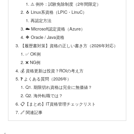
⚠️ 例外：試験免除制度（2年間限定）
🐧 Linux系資格（LPIC・LinuC）
再認定方法
☁️ Microsoft認定資格（Azure）
🔶 Oracle / Java資格
【履歴書対策】資格の正しい書き方（2026年対応）
✅ OK例
❌ NG例
💰 資格更新は投資？ROIの考え方
❓ よくある質問（2026年）
Q1. 期限切れ資格は完全に無価値？
Q2. 海外転職では？
📋【まとめ】IT資格管理チェックリスト
🔗 関連記事