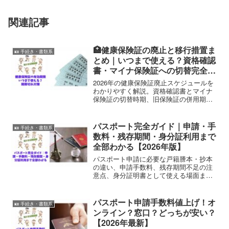
関連記事
🏥健康保険証の廃止と移行措置ま
🪪 手続き・書類系
とめ｜いつまで使える？資格確認
書・マイナ保険証への切替完全ガ
イド【2026年版】
2026年の健康保険証廃止スケジュールを
わかりやすく解説。資格確認書とマイナ
保険証の切替時期、旧保険証の併用期
限、期限切れ時の対処法まで完全網羅。
パスポート完全ガイド｜申請・手
🪪 手続き・書類系
数料・残存期間・身分証利用まで
全部わかる【2026年版】
パスポート申請に必要な戸籍謄本・抄本
の違い、申請手数料、残存期間不足の注
意点、身分証明書として使える場面まで
を1ページで網羅。初めてでも迷わないパ
スポート手続き完全ガイド【2026年版】
パスポート申請手数料値上げ！オ
🪪 手続き・書類系
ンライン？窓口？どっちが安い？
【2026年最新】