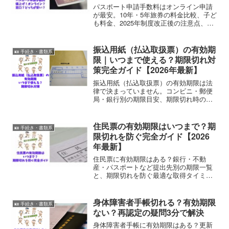
パスポート申請手数料はオンライン申請
が最安。10年・5年旅券の料金比較、子ど
も料金、2025年制度改正後の注意点、未
交付失効の罰金まで2026年最新情報で徹
底解説。
振込用紙（払込取扱票）の有効期
🪪 手続き・書類系
限｜いつまで使える？期限切れ対
策完全ガイド【2026年最新】
振込用紙（払込取扱票）の有効期限は法
律で決まっていません。コンビニ・郵便
局・銀行別の期限目安、期限切れ時の対
処法、再発行やオンライン支払いまで
2026年最新情報で完全解説。
住民票の有効期限はいつまで？期
🪪 手続き・書類系
限切れを防ぐ完全ガイド【2026
年最新】
住民票に有効期限はある？銀行・不動
産・パスポートなど提出先別の期限一覧
と、期限切れを防ぐ最適な取得タイミン
グ、緊急時の即日取得方法を2026年最新
情報で解説。
身体障害者手帳切れる？有効期限
🪪 手続き・書類系
ない？再認定の疑問3分で解決
身体障害者手帳に有効期限はある？更新