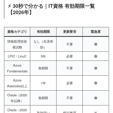
⚡ 30秒で分かる｜IT資格 有効期限一覧
【2026年】
資格カテゴリ
有効期限
更新要否
緊急度
情報処理技術
なし（生涯有
不要
🟢
者試験
効）
LPIC / LinuC
5年
必要
🔴
Azure
無期限
不要
🟢
Fundamentals
Azure
1年
必要
🔴
Associate以上
Oracle（2020
無期限
不要
🟢
年以降）
Oracle（2020
失効扱い
移行推奨
🚨