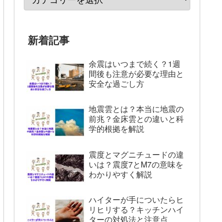
新着記事
余震はいつまで続く？1週
間後も注意が必要な理由と
安全な過ごし方
地震雲とは？本当に地震の
前兆？金床雲との違いと科
学的根拠を解説
震度とマグニチュードの違
いは？震度7とM7の意味を
わかりやすく解説
ハイターが手についたらヒ
リヒリする？キッチンハイ
ターの対処法と注意点