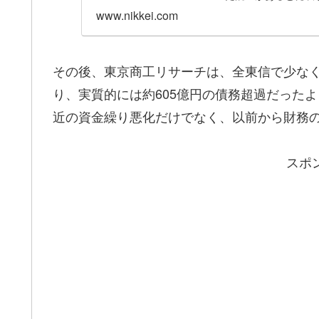
及した。東京商工…
www.nikkei.com
その後、東京商工リサーチは、全東信で少なく
り、実質的には約605億円の債務超過だった
近の資金繰り悪化だけでなく、以前から財務
スポ