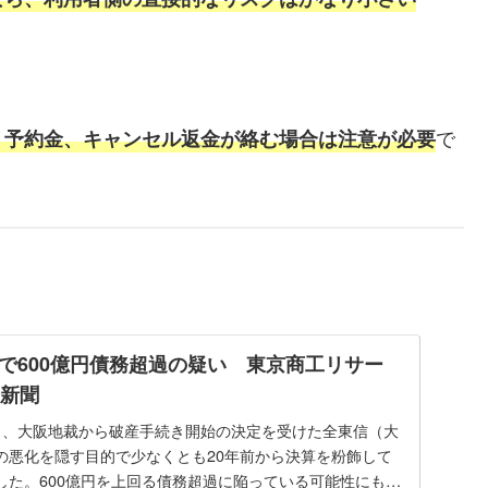
で
、予約金、キャンセル返金が絡む場合は注意が必要
で600億円債務超過の疑い 東京商工リサー
済新聞
日、大阪地裁から破産手続き開始の決定を受けた全東信（大
の悪化を隠す目的で少なくとも20年前から決算を粉飾して
した。600億円を上回る債務超過に陥っている可能性にも言