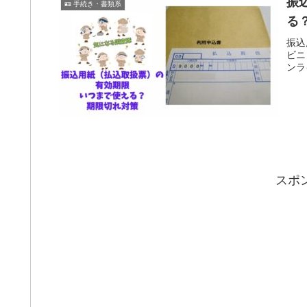
振
🪪 手続き・書類系
る
振込
ビニ
ンラ
スポ