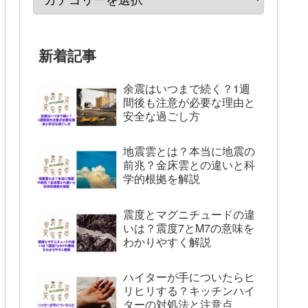
新着記事
余震はいつまで続く？1週
間後も注意が必要な理由と
安全な過ごし方
地震雲とは？本当に地震の
前兆？金床雲との違いと科
学的根拠を解説
震度とマグニチュードの違
いは？震度7とM7の意味を
わかりやすく解説
ハイターが手についたらヒ
リヒリする？キッチンハイ
ターの対処法と注意点