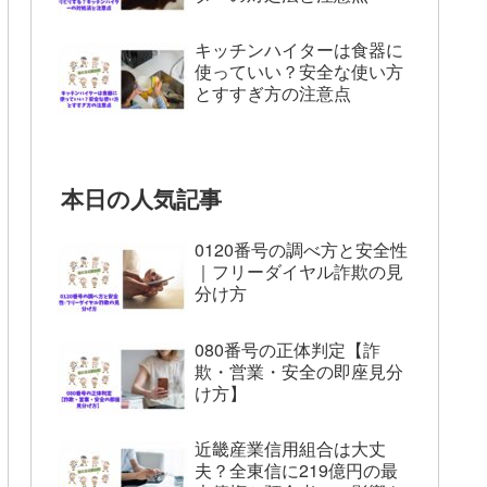
キッチンハイターは食器に
使っていい？安全な使い方
とすすぎ方の注意点
本日の人気記事
0120番号の調べ方と安全性
｜フリーダイヤル詐欺の見
分け方
080番号の正体判定【詐
欺・営業・安全の即座見分
け方】
近畿産業信用組合は大丈
夫？全東信に219億円の最