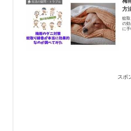
梅
🏠 生活の疑問・トラブル
方
蚊取
の効
に手
スポ