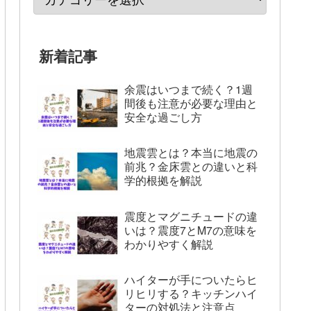
新着記事
余震はいつまで続く？1週
間後も注意が必要な理由と
安全な過ごし方
地震雲とは？本当に地震の
前兆？金床雲との違いと科
学的根拠を解説
震度とマグニチュードの違
いは？震度7とM7の意味を
わかりやすく解説
ハイターが手についたらヒ
リヒリする？キッチンハイ
ターの対処法と注意点