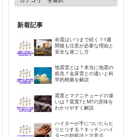
新着記事
余震はいつまで続く？1週
間後も注意が必要な理由と
安全な過ごし方
地震雲とは？本当に地震の
前兆？金床雲との違いと科
学的根拠を解説
震度とマグニチュードの違
いは？震度7とM7の意味を
わかりやすく解説
ハイターが手についたらヒ
リヒリする？キッチンハイ
ターの対処法と注意点