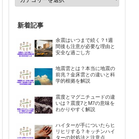
新着記事
余震はいつまで続く？1週
間後も注意が必要な理由と
安全な過ごし方
地震雲とは？本当に地震の
前兆？金床雲との違いと科
学的根拠を解説
震度とマグニチュードの違
いは？震度7とM7の意味を
わかりやすく解説
ハイターが手についたらヒ
リヒリする？キッチンハイ
ターの対処法と注意点