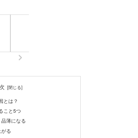
次
因とは？
ること5つ
・品薄になる
上がる