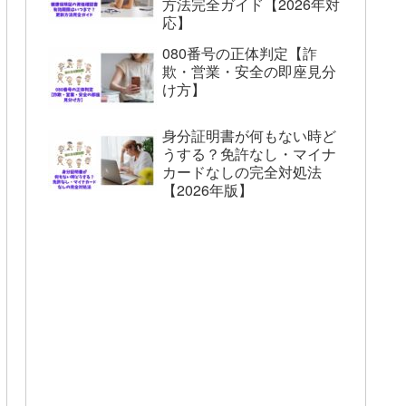
方法完全ガイド【2026年対
応】
080番号の正体判定【詐
欺・営業・安全の即座見分
け方】
身分証明書が何もない時ど
うする？免許なし・マイナ
カードなしの完全対処法
【2026年版】